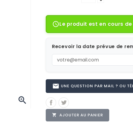
Le produit est en cours d

Recevoir la date prévue de rem
email
UNE QUESTION PAR MAIL ? OU TÉL 

AJOUTER AU PANIER
