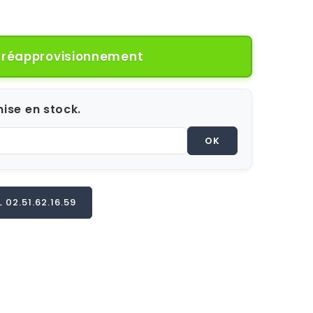
e réapprovisionnement
ise en stock.
OK
02.51.62.16.59