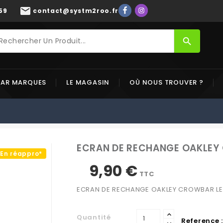
mail
59
contact@systm2roo.fr
search
PAR MARQUES
LE MAGASIN
OÙ NOUS TROUVER ?
ECRAN DE RECHANGE OAKLEY
En réappro*
9,90 €
TTC
ECRAN DE RECHANGE OAKLEY CROWBAR LE
Quantité
Reference :