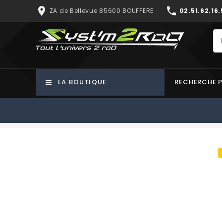
place
phone
ZA de Bellevue 85600 BOUFFERE
02.51.62.16.
LA BOUTIQUE
RECHERCHE 