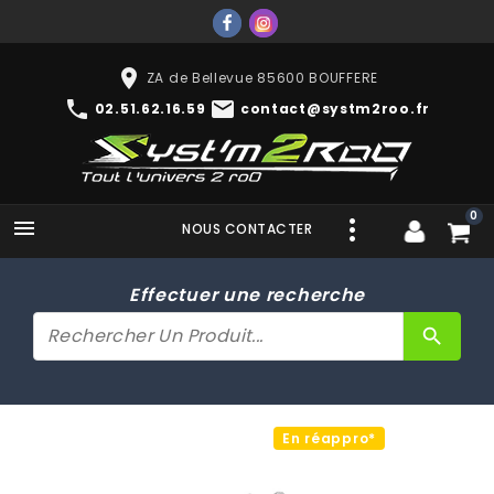
place
ZA de Bellevue 85600 BOUFFERE
phone
mail
02.51.62.16.59
contact@systm2roo.fr
0

NOUS CONTACTER
Effectuer une recherche
search
En réappro*