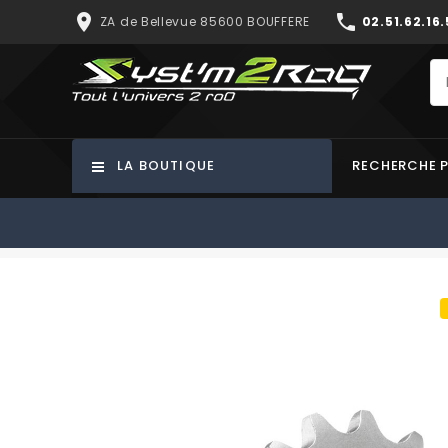
place
phone
ZA de Bellevue 85600 BOUFFERE
02.51.62.16.
LA BOUTIQUE
RECHERCHE 