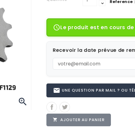
Reference :
Le produit est en cours d

Recevoir la date prévue de rem
email
UNE QUESTION PAR MAIL ? OU TÉL 

AJOUTER AU PANIER
