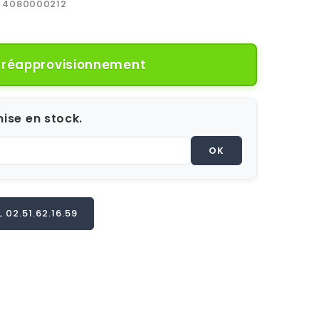
4080000212
e réapprovisionnement
ise en stock.
OK
02.51.62.16.59