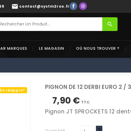
mail
59
contact@systm2roo.fr
search
PAR MARQUES
LE MAGASIN
OÙ NOUS TROUVER ?
PIGNON DE 12 DERBI EURO 2 / 
En réappro*
7,90 €
TTC
Pignon JT SPROCKETS 12 dent
Quantité