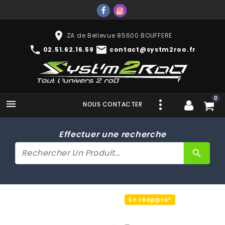
place
ZA de Bellevue 85600 BOUFFERE
phone
mail
02.51.62.16.59
contact@systm2roo.fr
0

NOUS CONTACTER
Effectuer une recherche
search
En réappro*