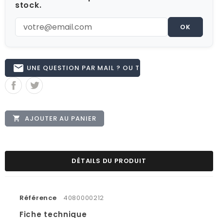
stock.
OK
email
UNE QUESTION PAR MAIL ? OU TÉL 02.51.62.16.59
AJOUTER AU PANIER

DÉTAILS DU PRODUIT
Référence
4080000212
Fiche technique