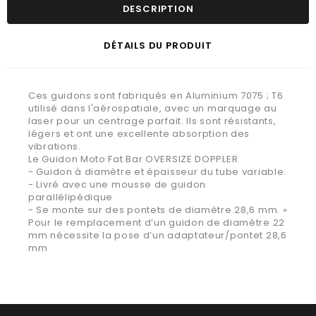
DESCRIPTION
DÉTAILS DU PRODUIT
Ces guidons sont fabriqués en Aluminium 7075 ; T6
utilisé dans l'aérospatiale, avec un marquage au
laser pour un centrage parfait. Ils sont résistants,
légers et ont une excellente absorption des
vibrations.
Le Guidon Moto Fat Bar OVERSIZE DOPPLER
- Guidon à diamètre et épaisseur du tube variable.
- Livré avec une mousse de guidon
parallélipédique
- Se monte sur des pontets de diamètre 28,6 mm. »
Pour le remplacement d’un guidon de diamètre 22
mm nécessite la pose d’un adaptateur/pontet 28,6
mm