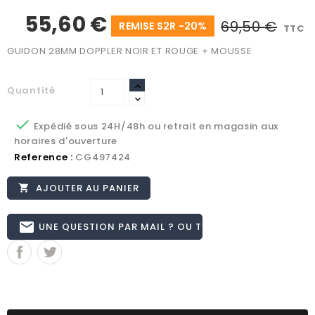
55,60 €
69,50 €
REMISE S2R -20%
TTC
GUIDON 28MM DOPPLER NOIR ET ROUGE + MOUSSE
Quantité

Expédié sous 24H/48h ou retrait en magasin aux
horaires d'ouverture
Reference :
CG497424
AJOUTER AU PANIER

email
UNE QUESTION PAR MAIL ? OU TÉL 02.51.62.16.59