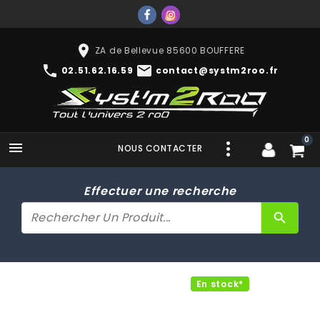
place
ZA de Bellevue 85600 BOUFFERE
phone
mail
02.51.62.16.59
contact@systm2roo.fr
0

NOUS CONTACTER
Effectuer une recherche
search
En stock*