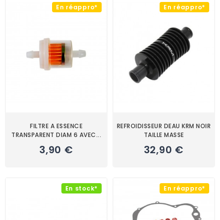
En réappro*
En réappro*
FILTRE A ESSENCE
REFROIDISSEUR DEAU KRM NOIR
TRANSPARENT DIAM 6 AVEC...
TAILLE MASSE
Prix
Prix
3,90 €
32,90 €
En stock*
En réappro*