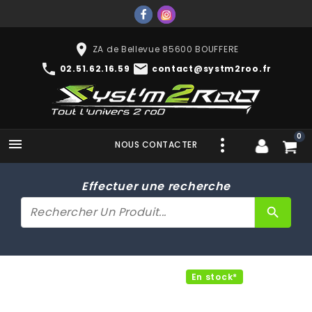
place
ZA de Bellevue 85600 BOUFFERE
phone
mail
02.51.62.16.59
contact@systm2roo.fr
0

NOUS CONTACTER
Effectuer une recherche
search
En stock*