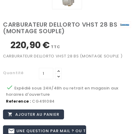
CARBURATEUR DELLORTO VHST 28 BS
(MONTAGE SOUPLE)
220,90 €
TTC
CARBURATEUR DELLORTO VHST 28 BS (MONTAGE SOUPLE )
Quantité

Expédié sous 24H/48h ou retrait en magasin aux
horaires d'ouverture
Reference :
CG491084
AJOUTER AU PANIER

email
UNE QUESTION PAR MAIL ? OU TÉL 02.51.62.16.59