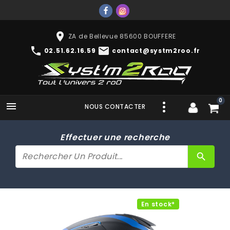
place
ZA de Bellevue 85600 BOUFFERE
phone
mail
02.51.62.16.59
contact@systm2roo.fr
0

NOUS CONTACTER
Effectuer une recherche
search
En stock*