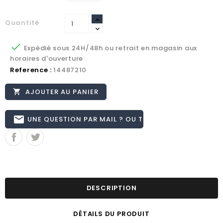
Quantité

Expédié sous 24H/48h ou retrait en magasin aux
horaires d'ouverture
Reference :
14487210
AJOUTER AU PANIER

email
UNE QUESTION PAR MAIL ? OU TÉL 02.51.62.16.59
DESCRIPTION
DÉTAILS DU PRODUIT