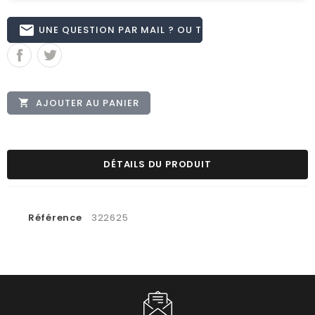
email
UNE QUESTION PAR MAIL ? OU TÉL 02.51.62.16.59
AJOUTER AU PANIER

DÉTAILS DU PRODUIT
Référence
322625