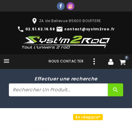
place
ZA de Bellevue 85600 BOUFFERE
phone
mail
02.51.62.16.59
contact@systm2roo.fr
0

NOUS CONTACTER
Effectuer une recherche
search
En réappro*