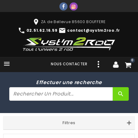
place
ZA de Bellevue 85600 BOUFFERE
phone
mail
02.51.62.16.59
contact@systm2roo.fr
0

NOUS CONTACTER
Effectuer une recherche
search
Filtres