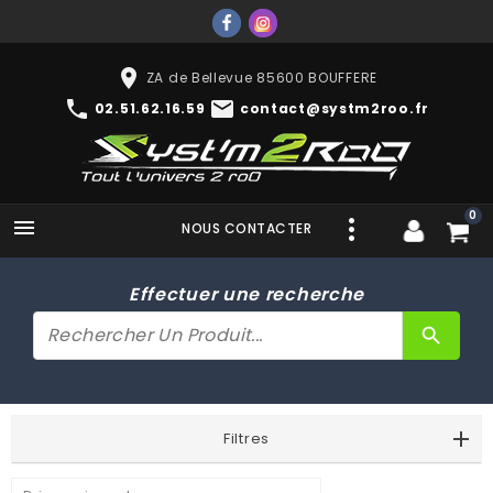
place
ZA de Bellevue 85600 BOUFFERE
phone
mail
02.51.62.16.59
contact@systm2roo.fr
0

NOUS CONTACTER
Effectuer une recherche
search
Filtres