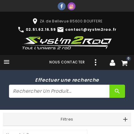
place
ZA de Bellevue 85600 BOUFFERE
phone
mail
02.51.62.16.59
contact@systm2roo.fr
0

NOUS CONTACTER
Effectuer une recherche
search
Filtres