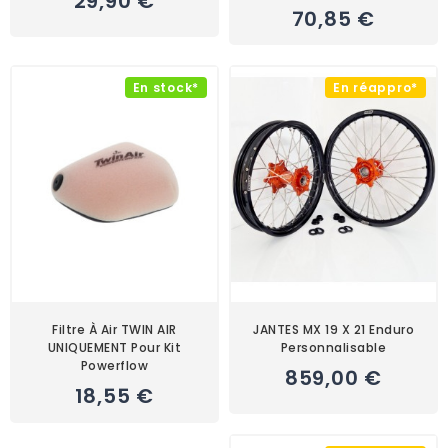
29,90 €
70,85 €
En stock*
En réappro*
Filtre À Air TWIN AIR
JANTES MX 19 X 21 Enduro
UNIQUEMENT Pour Kit
Personnalisable
Powerflow
859,00 €
18,55 €