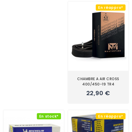
En réappro*
CHAMBRE A AIR CROSS
400/450-19 TR4
22,90 €
En stock*
En réappro*