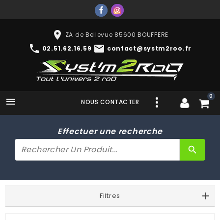
place
ZA de Bellevue 85600 BOUFFERE
phone
mail
02.51.62.16.59
contact@systm2roo.fr
0

NOUS CONTACTER
Effectuer une recherche
search
Filtres