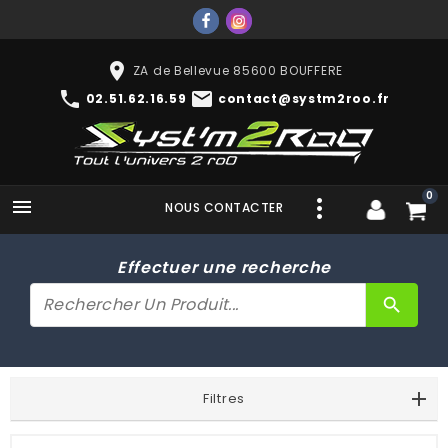
place
ZA de Bellevue 85600 BOUFFERE
phone
mail
02.51.62.16.59
contact@systm2roo.fr
0

NOUS CONTACTER
Effectuer une recherche
search
Filtres