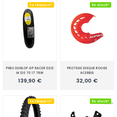
En réappro*
En stock*
PNEU DUNLOP GP RACER D212
PROTEGE DISQUE ROUGE
M 120 70 17 78W
ACERBIS
139,90 €
32,00 €
En réappro*
En stock*