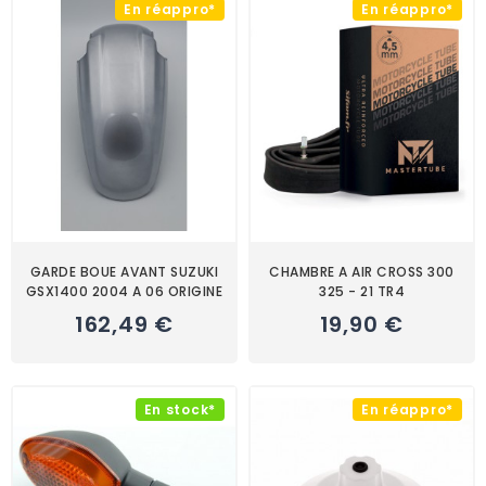
En réappro*
En réappro*
GARDE BOUE AVANT SUZUKI
CHAMBRE A AIR CROSS 300
GSX1400 2004 A 06 ORIGINE
325 - 21 TR4
162,49 €
19,90 €
En stock*
En réappro*