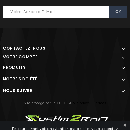
CONTACTEZ-NOUS

VOTRE COMPTE

PRODUITS

NOTRE SOCIÉTÉ

NOUS SUIVRE

Site protégé par reCAPTCHA.
Vie privée
-
Termes
En poursuivant votre navigation sur ce site, vous acceptez