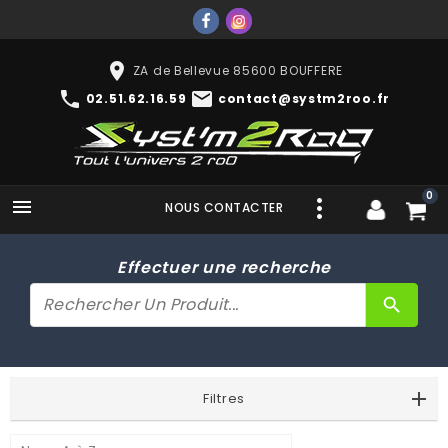
place
ZA de Bellevue 85600 BOUFFERE
phone
mail
02.51.62.16.59
contact@systm2roo.fr
0

NOUS CONTACTER
Effectuer une recherche
search
Filtres