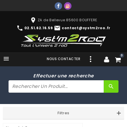
place
ZA de Bellevue 85600 BOUFFERE
phone
mail
02.51.62.16.59
contact@systm2roo.fr
0

NOUS CONTACTER
Effectuer une recherche
search
Filtres